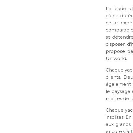
Le leader da
d’une durée
cette expé
comparable a
se détendre
disposer d’
propose déj
Uniworld.
Chaque yach
clients. D
également d
le paysage e
mètres de l
Chaque yacht
insolites. E
aux grands n
encore Cart