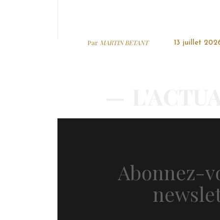
Par
MARTIN BETANT
13 juillet 202
L'ACTUA
Abonnez-vo
newslet