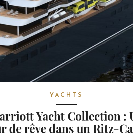
YACHTS
rriott Yacht Collection :
ur de rêve dans un Ritz-Ca