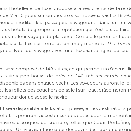
ns l’hôtellerie de luxe proposera à ses clients de faire d
 de 7 à 10 jours sur un des trois somptueux yachts Ritz-C
rience inédite, les passagers voyageront dans un unive
ux hôtels du groupe à la réputation qui n’est plus à faire
 durant leur voyage de plaisance. Ce sera le premier hôteli
hôtels à la fois sur terre et en mer, même si
The Travel
à ce type de voyage avec une luxuriante ligne de croisi
t sera composé de 149 suites, ce qui permettra d’accueillir
eux suites penthouse de près de 140 mètres carrés chac
isponibles dans chaque yacht. Les voyageurs auront le lois
t les reflets des couchers de soleil sur l’eau, grâce nota
ongueur dont dispose le navire.
 sera disponible à la location privée, et les destinations 
n effet, ils pourront accoster sur des côtes pour le moment 
avires classiques de croisière, telles que Capri, Portofino
agena. Un vrai avantage pour découvrir des lieux encore in