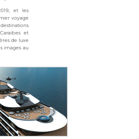
019, et les
emier voyage
estinations
Caraïbes et
ières de luxe
es images au