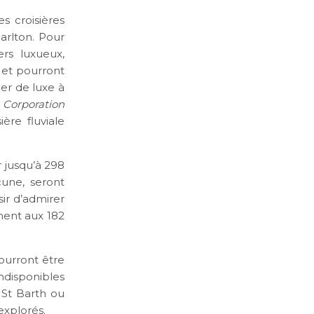
es croisières
arlton. Pour
rs luxueux,
, et pourront
er de luxe à
 Corporation
ère fluviale
 jusqu’à 298
une, seront
ir d’admirer
mment aux 182
pourront être
indisponibles
, St Barth ou
explorés.