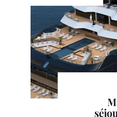
Ma
séjo