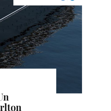
 Un
rlton