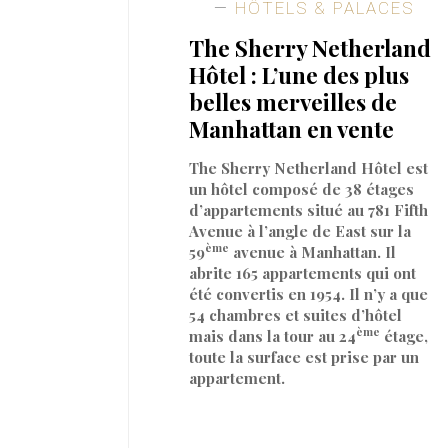
HÔTELS & PALACES
The Sherry Netherland
Hôtel : L’une des plus
belles merveilles de
Manhattan en vente
The Sherry Netherland Hôtel est
un hôtel composé de 38 étages
d’appartements situé au 781 Fifth
Avenue à l’angle de East sur la
ème
59
avenue à Manhattan. Il
abrite 165 appartements qui ont
été convertis en 1954. Il n’y a que
54 chambres et suites d’hôtel
ème
mais dans la tour au 24
étage,
toute la surface est prise par un
appartement.