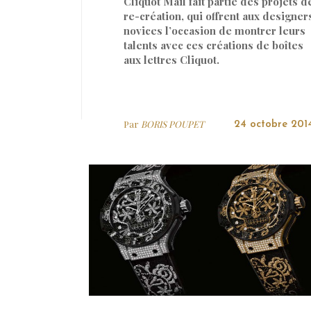
Cliquot Mail fait partie des projets d
re-création, qui offrent aux designer
novices l’occasion de montrer leurs
talents avec ces créations de boîtes
aux lettres Cliquot.
Par
BORIS POUPET
24 octobre 201