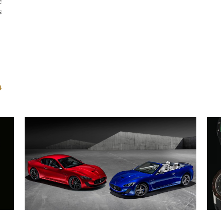
e
s
4