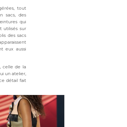
gérées, tout
n sacs, des
eintures qui
utilisés sur
plis des sacs
pparaissent
t eux aussi
, celle de la
i un atelier,
 détail fait