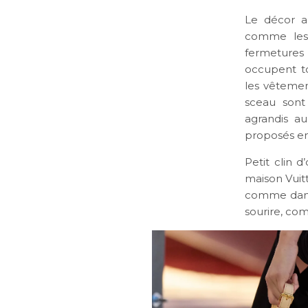
Le décor au
comme les 
fermetures 
occupent to
les vêtement
sceau sont
agrandis a
proposés en
Petit clin d
maison Vuitt
comme dans 
sourire, co