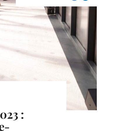
023 :
e-