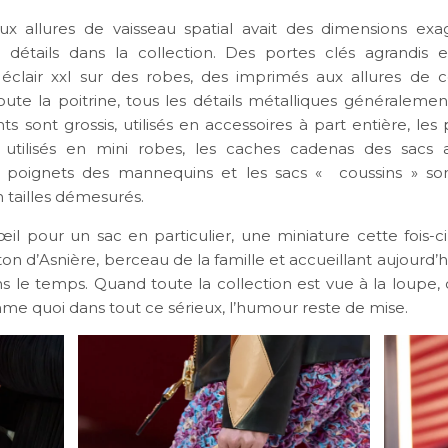
x allures de vaisseau spatial avait des dimensions exa
détails dans la collection. Des portes clés agrandis e
éclair xxl sur des robes, des imprimés aux allures de c
ute la poitrine, tous les détails métalliques généralement 
s sont grossis, utilisés en accessoires à part entière, les 
 utilisés en mini robes, les caches cadenas des sacs a
u poignets des mannequins et les sacs « coussins » son
 tailles démesurés.
’œil pour un sac en particulier, une miniature cette fois-ci
on d’Asnière, berceau de la famille et accueillant aujourd’hu
le temps. Quand toute la collection est vue à la loupe, ce
mme quoi dans tout ce sérieux, l’humour reste de mise.