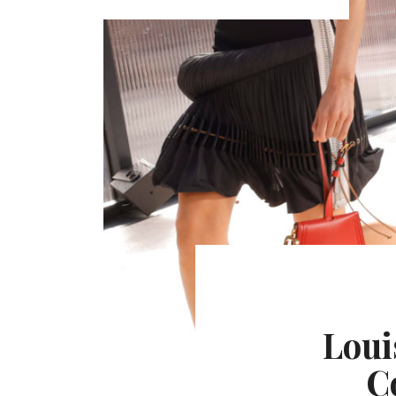
Loui
C