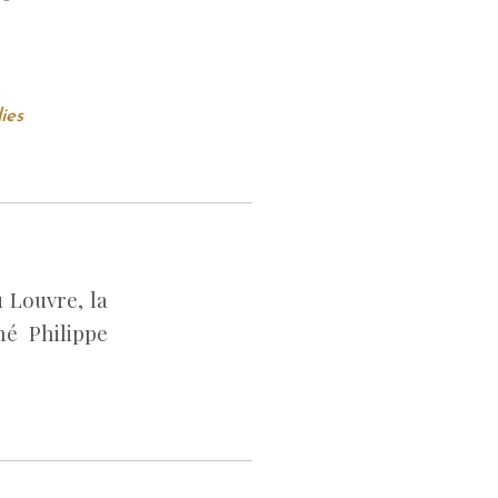
ies
 Louvre, la
né Philippe