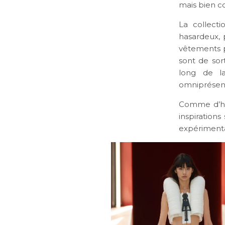
mais bien 
La collect
hasardeux, p
vêtements p
sont de sor
long de la
omniprésen
Comme d’hab
inspirations
expérimental