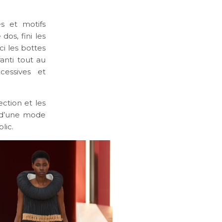
s et motifs
dos, fini les
i les bottes
anti tout au
cessives et
ction et les
te d’une mode
lic.