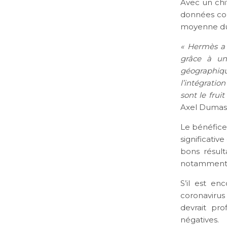
Avec un chif
données com
moyenne du
« Hermès a 
grâce à un
géographiqu
l’intégratio
sont le fru
Axel Dumas,
Le bénéfice 
significativ
bons résult
notamment e
S’il est en
coronavirus
devrait pro
négatives.