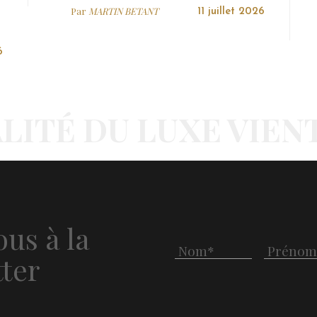
Par
MARTIN BETANT
11 juillet 2026
6
LITÉ DU LUXE VIEN
us à la
ter