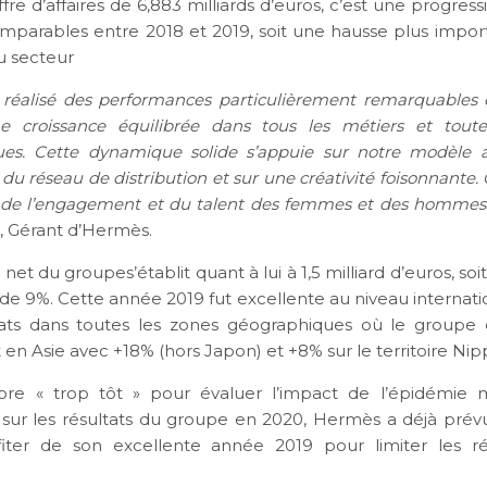
fre d’affaires de 6,883 milliards d’euros, c’est une progres
parables entre 2018 et 2019, soit une hausse plus impor
 secteur
réalisé des performances particulièrement remarquables 
e croissance équilibrée dans tous les métiers et toute
es. Cette dynamique solide s’appuie sur notre modèle ar
n du réseau de distribution et sur une créativité foisonnante. 
it de l’engagement et du talent des femmes et des hommes
 Gérant d’Hermès.
net du groupes’établit quant à lui à 1,5 milliard d’euros, so
e de 9%. Cette année 2019 fut excellente au niveau internat
ats dans toutes les zones géographiques où le groupe 
n Asie avec +18% (hors Japon) et +8% sur le territoire Nip
core « trop tôt » pour évaluer l’impact de l’épidémie
 sur les résultats du groupe en 2020, Hermès a déjà prév
fiter de son excellente année 2019 pour limiter les r