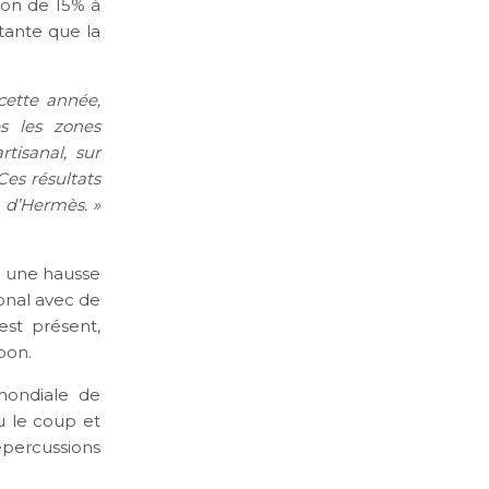
sion de 15% à
tante que la
cette année,
s les zones
tisanal, sur
Ces résultats
 d’Hermès. »
it une hausse
ional avec de
est présent,
pon.
 mondiale de
u le coup et
épercussions