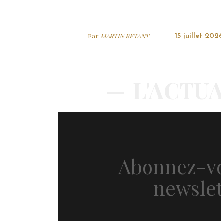
Par
MARTIN BETANT
15 juillet 202
L'ACTUA
Abonnez-vo
newslet