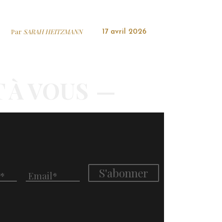
Par
SARAH HEITZMANN
17 avril 2026
T À VOUS