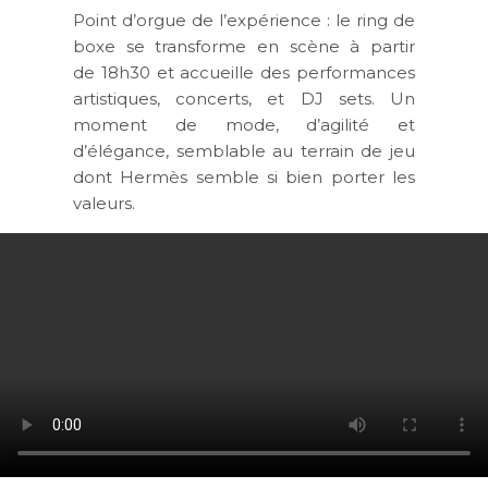
Point d’orgue de l’expérience : le ring de
boxe se transforme en scène à partir
de 18h30 et accueille des performances
artistiques, concerts, et DJ sets. Un
moment de mode, d’agilité et
d’élégance, semblable au terrain de jeu
dont Hermès semble si bien porter les
valeurs.