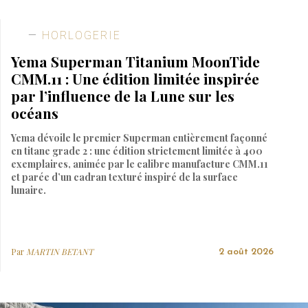
HORLOGERIE
Yema Superman Titanium MoonTide
CMM.11 : Une édition limitée inspirée
par l’influence de la Lune sur les
océans
Yema dévoile le premier Superman entièrement façonné
en titane grade 2 : une édition strictement limitée à 400
exemplaires, animée par le calibre manufacture CMM.11
et parée d’un cadran texturé inspiré de la surface
lunaire.
Par
MARTIN BETANT
2 août 2026