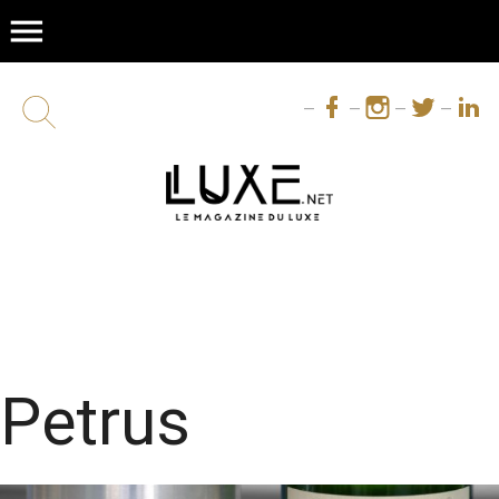
menu
Petrus