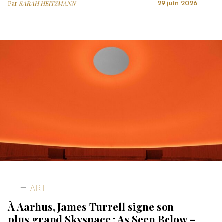
Par
SARAH HEITZMANN
29 juin 2026
ART
À Aarhus, James Turrell signe son
plus grand Skyspace : As Seen Below –