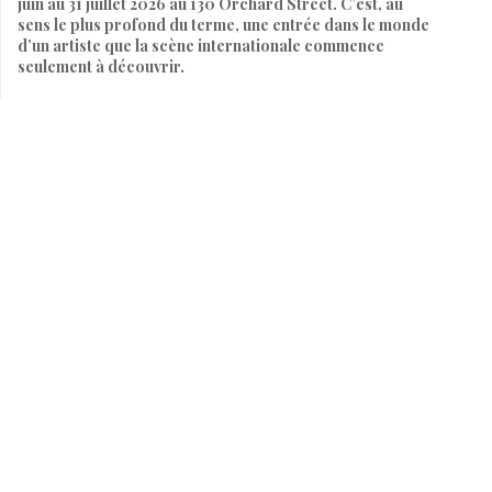
juin au 31 juillet 2026 au 130 Orchard Street. C’est, au
sens le plus profond du terme, une entrée dans le monde
d’un artiste que la scène internationale commence
seulement à découvrir.
Par
SARAH HEITZMANN
9 juin 2026