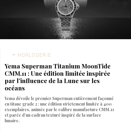
HORLOGERIE
Yema Superman Titanium MoonTide
CMM.11 : Une édition limitée inspirée
par l’influence de la Lune sur les
océans
Yema dévoile le premier Superman entièrement façonné
en titane grade 2 : une édition strictement limitée à 400
exemplaires, animée par le calibre manufacture CMM.11
et parée d’un cadran texturé inspiré de la surface
lunaire.