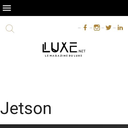
menu
Jetson