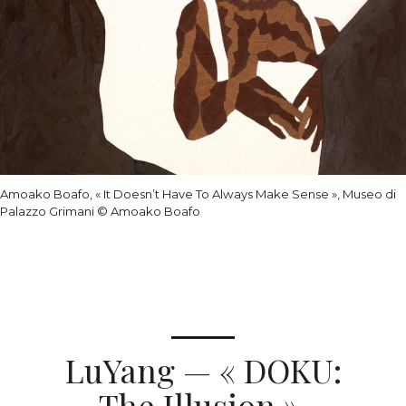
Amoako Boafo, « It Doesn’t Have To Always Make Sense », Museo di
Palazzo Grimani
©
Amoako Boafo
LuYang — « DOKU:
The Illusion »,