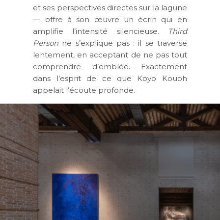
et ses perspectives directes sur la lagune
— offre à son œuvre un écrin qui en
amplifie l’intensité silencieuse.
Third
Person
ne s’explique pas : il se traverse
lentement, en acceptant de ne pas tout
comprendre d’emblée. Exactement
dans l’esprit de ce que Koyo Kouoh
appelait l’écoute profonde.