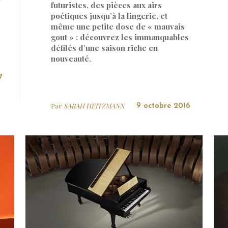
futuristes, des pièces aux airs
poétiques jusqu’à la lingerie, et
même une petite dose de « mauvais
gout » : découvrez les immanquables
défilés d’une saison riche en
nouveauté.
7
Par
SARAH HEITZMANN
9 octobre 2016