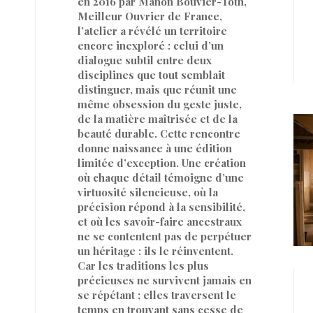
en 2016 par Manon Bouvier-Toth,
Meilleur Ouvrier de France,
l’atelier a révélé un territoire
encore inexploré : celui d’un
dialogue subtil entre deux
disciplines que tout semblait
distinguer, mais que réunit une
même obsession du geste juste,
de la matière maîtrisée et de la
beauté durable. Cette rencontre
donne naissance à une édition
limitée d’exception. Une création
où chaque détail témoigne d’une
virtuosité silencieuse, où la
précision répond à la sensibilité,
et où les savoir-faire ancestraux
ne se contentent pas de perpétuer
un héritage : ils le réinventent.
Car les traditions les plus
précieuses ne survivent jamais en
se répétant ; elles traversent le
temps en trouvant sans cesse de