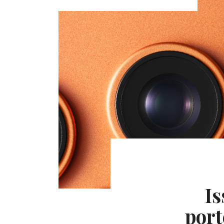
Is
port