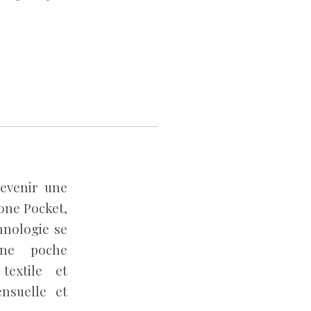
devenir une
hone Pocket,
hnologie se
une poche
textile et
nsuelle et