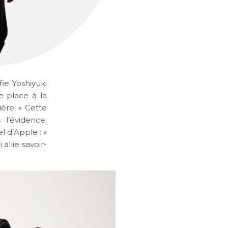
nfie
Yoshiyuki
e place à la
ière. » Cette
 l’évidence.
l d’Apple : «
allie savoir-