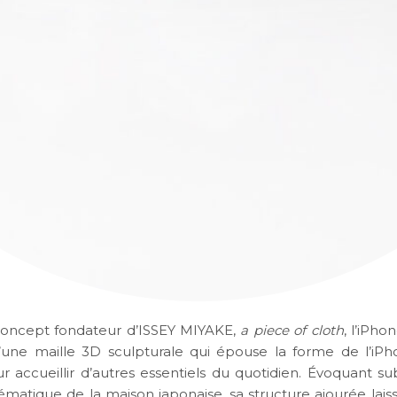
concept fondateur d’ISSEY MIYAKE,
a piece of cloth
, l’iPh
’une
maille 3D sculpturale
qui épouse la forme de l’iPh
ur accueillir d’autres essentiels du quotidien. Évoquant s
ématique de la maison japonaise, sa structure ajourée laiss