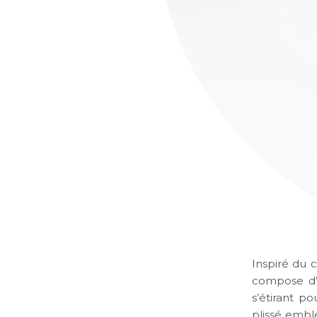
Inspiré du 
compose d
s’étirant po
plissé embl