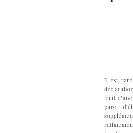
Il est rar
déclaration
fruit d’un
pare d’é
supplémen
raffineme