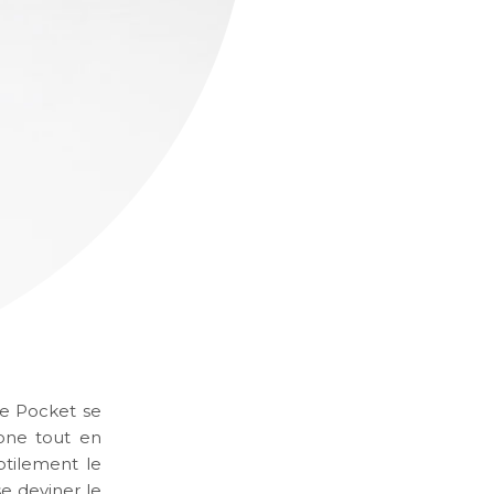
one Pocket se
one tout en
ubtilement le
e deviner le