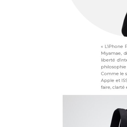
« L’iPhone P
Miyamae
, 
liberté d’in
philosophie
Comme le s
Apple et ISS
faire, clarté