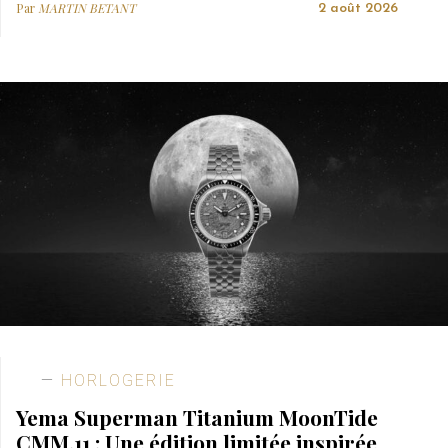
Par
MARTIN BETANT
2 août 2026
HORLOGERIE
Yema Superman Titanium MoonTide
CMM.11 : Une édition limitée inspirée