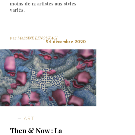
moins de 12 artistes aux styles
variés.
Par
MASSINE BENOUKACI
24 décembre 2020
ART
Then & Now : La