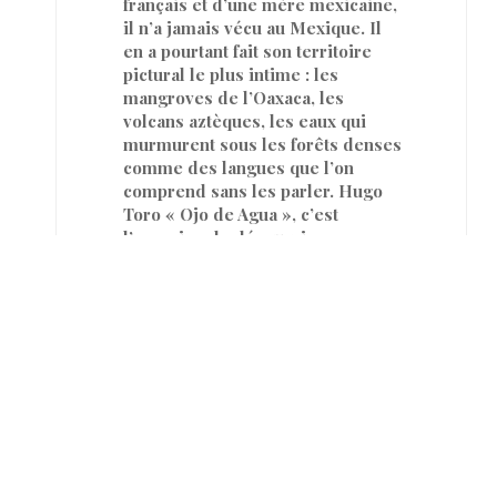
français et d’une mère mexicaine,
il n’a jamais vécu au Mexique. Il
en a pourtant fait son territoire
pictural le plus intime : les
mangroves de l’Oaxaca, les
volcans aztèques, les eaux qui
murmurent sous les forêts denses
comme des langues que l’on
comprend sans les parler. Hugo
Toro « Ojo de Agua », c’est
l’occasion de découvrir sa
première exposition personnelle
aux États-Unis et sa première
présentation chez Perrotin New
York, est visible du 10 juin au 31
juillet 2026 au 130 Orchard Street.
C’est, au sens le plus profond du
terme, une entrée dans le monde
d’un artiste que la scène
internationale commence
seulement à découvrir.