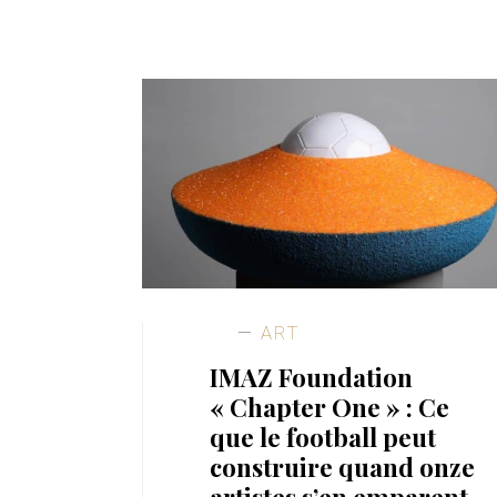
ART
IMAZ Foundation
« Chapter One » : Ce
que le football peut
construire quand onze
artistes s’en emparent