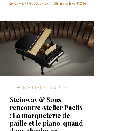
Par
SARAH HEITZMANN
25 octobre 2016
MÉTIERS D’ARTS
Steinway & Sons
rencontre Atelier Paelis
: La marqueterie de
paille et le piano, quand
deux absolus se