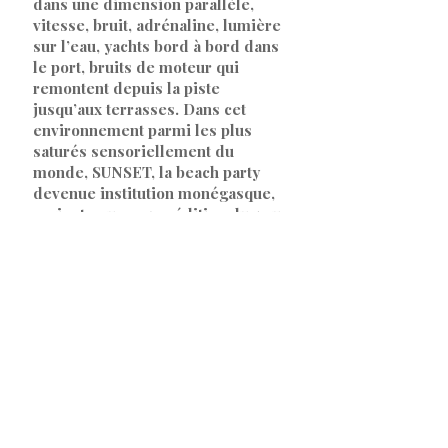
dans une dimension parallèle,
vitesse, bruit, adrénaline, lumière
sur l’eau, yachts bord à bord dans
le port, bruits de moteur qui
remontent depuis la piste
jusqu’aux terrasses. Dans cet
environnement parmi les plus
saturés sensoriellement du
monde, SUNSET, la beach party
devenue institution monégasque,
revient pour sa 13e édition du 5 au
7 juin 2026 au Méridien Beach
Plaza.
Par
SARAH HEITZMANN
4 juin 2026