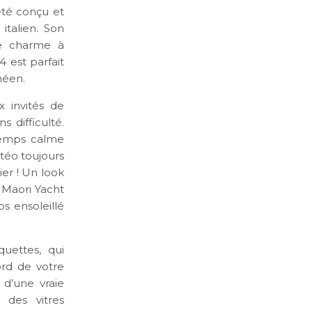
été conçu et
italien. Son
le charme à
4 est parfait
néen.
 invités de
 difficulté.
 temps calme
étéo toujours
er ! Un look
 Maori Yacht
s ensoleillé
uettes, qui
ord de votre
 d’une vraie
 des vitres