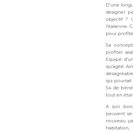
D’une longu
designer pa
objectif ?
l’italienne.
pour profite
Sa concept
profiter ai
Equipé d’un
qu’agité. Ai
désagréable
qui pourrai
54 de bénéf
tout en éta
A son bord
peuvent se 
nouveau yac
habitation