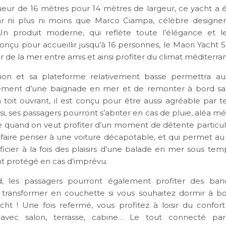
eur de 16 mètres pour 14 mètres de largeur, ce yacht a 
r ni plus ni moins que Marco Ciampa, célèbre designer 
 Un produit moderne, qui reflète toute l’élégance et 
 Conçu pour accueillir jusqu’à 16 personnes, le Maori Yacht 5
r de la mer entre amis et ainsi profiter du climat méditerra
ion et sa plateforme relativement basse permettra aux
sément d’une baignade en mer et de remonter à bord sans
 toit ouvrant, il est conçu pour être aussi agréable par
nsi, ses passagers pourront s’abriter en cas de pluie, aléa m
 quand on veut profiter d’un moment de détente particuli
t faire penser à une voiture décapotable, et qui permet au
icier à la fois des plaisirs d’une balade en mer sous temp
nt protégé en cas d’imprévu.
, les passagers pourront également profiter des banq
transformer en couchette si vous souhaitez dormir à b
ht ! Une fois refermé, vous profitez à loisir du confort
, avec salon, terrasse, cabine… Le tout connecté par