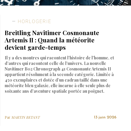
HORLOGERIE
Breitling Navitimer Cosmonaute
Artemis II : Quand la météorite
devient garde-temps
Il y a des montres qui racontent l’histoire de l’homme, et
d’autres qui racontent celle de l’univers. La nouvelle
Navitimer B02 Chronograph 41 Cosmonaute Artemis II
appartient résolument à la seconde catégorie. Limitée à
450 exemplaires et dotée d’un cadran taillé dans une
météorite bleu galaxie, elle incarne à elle seule plus de
soixante ans d’aventure spatiale portée au poignet.
Par
MARTIN BETANT
13 juin 2026