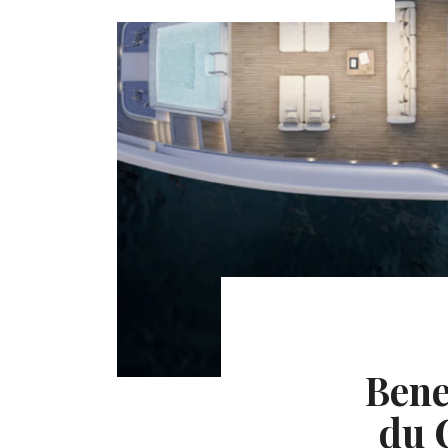
Bene
du 