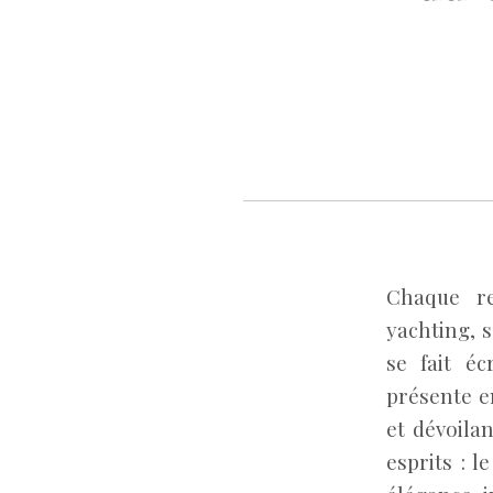
Chaque re
yachting, 
se fait éc
présente e
et dévoila
esprits : 