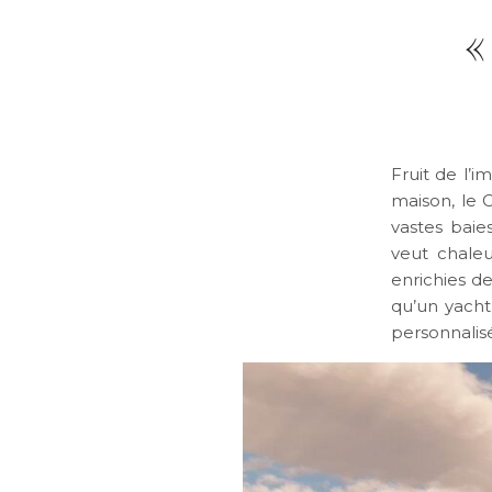
«
Fruit de l’i
maison, le
C
vastes baies
veut chaleu
enrichies d
qu’un yacht
personnalis