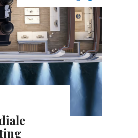
diale
ting