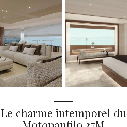
Le charme intemporel du
Motopanfilo 37M