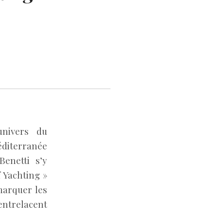
univers du
éditerranée
Benetti s’y
 Yachting »
marquer les
entrelacent