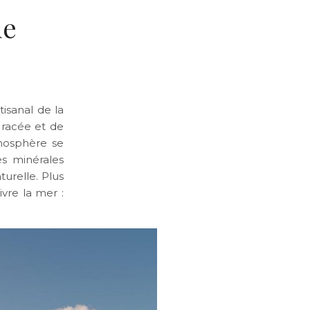
de
tisanal de la
 racée et de
atmosphère se
es minérales
urelle. Plus
vre la mer :