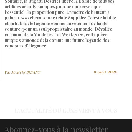
Solitaire, la Bugatti Destrier libère la Bolide de tous ses
artifices aérodynamiques pour ne conserver que
l’essentiel : la proportion pure. Un mètre de hauteur à
peine, 1 600 chevaux, une teinte Sapphire Celeste inédite
et un habitacle façonné comme un vêtement de haute
couture, pour un seul propriétaire au monde. Dévoilée
en amont de la Monterey Car Week 2026, cette pièce
unique s’annonce déjà comme une future légende des
concours d’élégance.
Par
MARTIN BETANT
8 août 2026
L'ACTUALITÉ DU LUXE VIENT À VOUS
Abonnez-vous à la newsletter