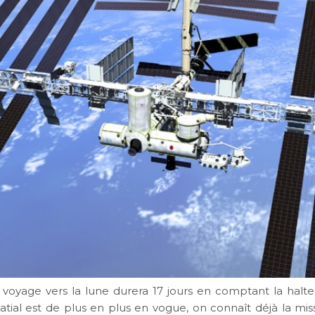
 voyage vers la lune durera 17 jours en comptant la halte 
atial est de plus en plus en vogue, on connaît déjà la mis