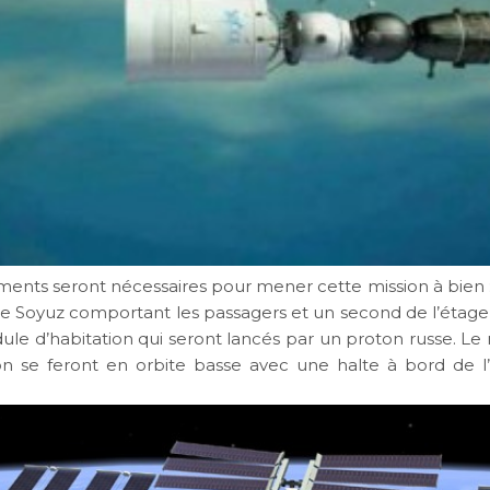
ents seront nécessaires pour mener cette mission à bien 
le Soyuz comportant les passagers et un second de l’étage 
ule d’habitation qui seront lancés par un proton russe. Le
ion se feront en orbite basse avec une halte à bord de l’