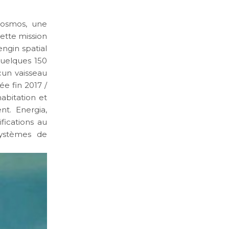
cosmos, une
Cette mission
ngin spatial
quelques 150
ucun vaisseau
ée fin 2017 /
bitation et
nt. Energia,
fications au
systèmes de