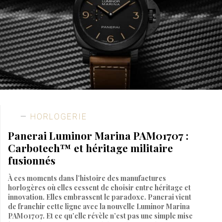
HORLOGERIE
Panerai Luminor Marina PAM01707 :
Carbotech™ et héritage militaire
fusionnés
À ces moments dans l’histoire des manufactures
horlogères où elles cessent de choisir entre héritage et
innovation. Elles embrassent le paradoxe. Panerai vient
de franchir cette ligne avec la nouvelle Luminor Marina
PAM01707. Et ce qu’elle révèle n’est pas une simple mise