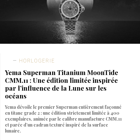
HORLOGERIE
Yema Superman Titanium MoonTide
CMM.11 : Une édition limitée inspirée
par l’influence de la Lune sur les
océans
Yema dévoile le premier Superman entièrement façonné
en titane grade 2 : une édition strictement limitée à 400
exemplaires, animée par le calibre manufacture CMM.11
et parée d’un cadran texturé inspiré de la surface
lunaire.