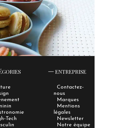
ÉGORIES
ENTREPRISE
lture
Contactez-
sign
nous
énement
Marques
minin
Mentions
stronomie
légales
gh-Tech
Newsletter
sculin
Notre équipe