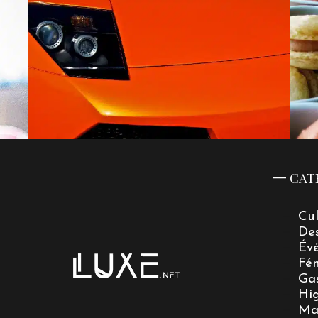
CAT
Cu
De
Év
Fé
Ga
Hi
Ma