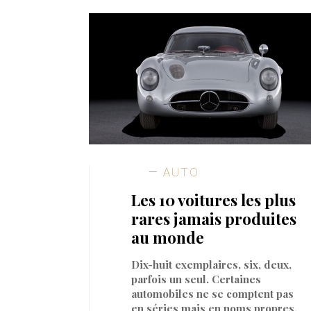
AUTO
Les 10 voitures les plus
rares jamais produites
au monde
Dix-huit exemplaires, six, deux,
parfois un seul. Certaines
automobiles ne se comptent pas
en séries mais en noms propres,