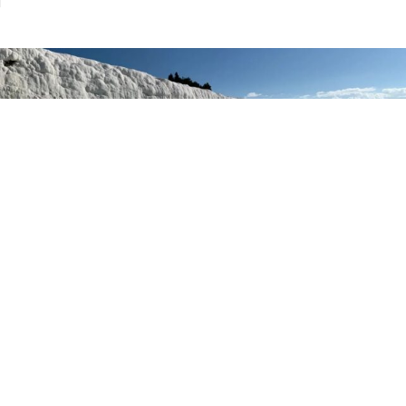
BIEN-ÊTRE
Les 10 plus belles piscines du monde
Il y a des piscines que l’on ne visite pas seulement pour
nager, mais pour y vivre un instant de vertige :