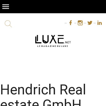
menu
Hendrich Real
estate GmbH