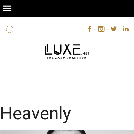
menu
Heavenly