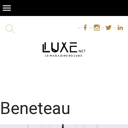
menu
Beneteau