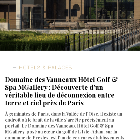
HÔTELS & PALACES
Domaine des Vanneaux Hôtel Golf &
Spa MGallery : Découverte d’un
véritable lieu de déconnexion entre
terre et ciel près de Paris
À 35 minutes de Paris, dans la Vallée de l’Oise, il existe un
endroit où le bruit de la ville s’arrête précisément au
portail. Le Domaine des Vanneaux Hôtel Golf & Spa
MGallery, posé au cœur du golf de L’Isle-Adam, sur la
commune de Presles, est l’un de ces rares établissements