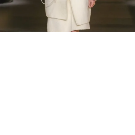
MODE
Christian Dior Automne/Hiver 2024 :
L’excellente bourgeoise
Maria Grazia Chiuri a présenté la nouvelle collection
automne hiver 2024 de Dior, découvrez tous les looks du
défilé.
Par
PIERRE-ETIENNE CALLIES
27 février 2024