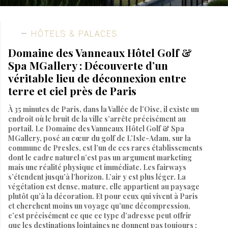
HÔTELS & PALACES
Domaine des Vanneaux Hôtel Golf &
Spa MGallery : Découverte d’un
véritable lieu de déconnexion entre
terre et ciel près de Paris
À 35 minutes de Paris, dans la Vallée de l’Oise, il existe un
endroit où le bruit de la ville s’arrête précisément au
portail. Le Domaine des Vanneaux Hôtel Golf & Spa
MGallery, posé au cœur du golf de L’Isle-Adam, sur la
commune de Presles, est l’un de ces rares établissements
dont le cadre naturel n’est pas un argument marketing
mais une réalité physique et immédiate. Les fairways
s’étendent jusqu’à l’horizon. L’air y est plus léger. La
végétation est dense, mature, elle appartient au paysage
plutôt qu’à la décoration. Et pour ceux qui vivent à Paris
et cherchent moins un voyage qu’une décompression,
c’est précisément ce que ce type d’adresse peut offrir
que les destinations lointaines ne donnent pas toujours :