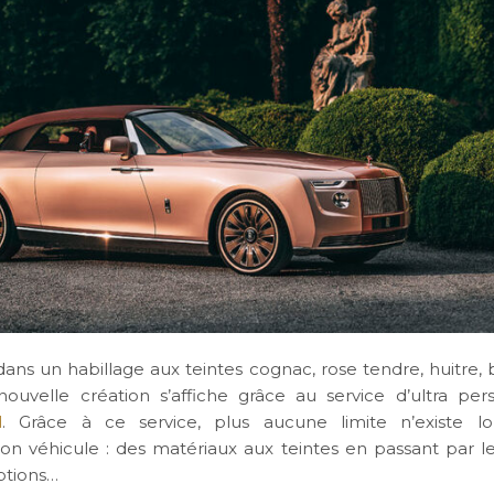
dans un habillage aux teintes cognac, rose tendre, huitre, 
ouvelle création s’affiche grâce au service d’ultra pers
d
. Grâce à ce service, plus aucune limite n’existe lors
son véhicule : des matériaux aux teintes en passant par les
options…