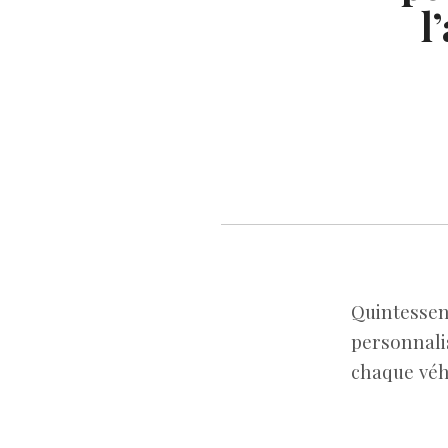
l
Quintessenc
personnali
chaque véh