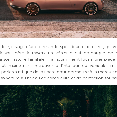
èle, il s’agit d’une demande spécifique d’un client, qui vo
 son père à travers un véhicule qui embarque de 
à son histoire familiale. Il a notamment fourni une pièce 
ut maintenant retrouver à l’intérieur du véhicule, ma
e perles ainsi que de la nacre pour permettre à la marque 
e sa voiture au niveau de complexité et de perfection souha