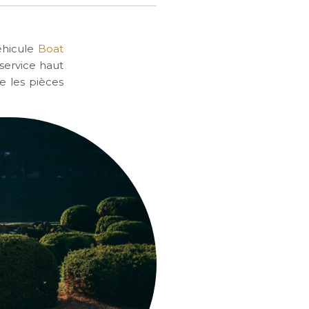
éhicule
Boat
 service haut
e les pièces