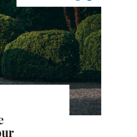
e
our