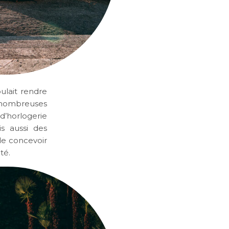
ulait rendre
nombreuses
d’horlogerie
is aussi des
de concevoir
ité.