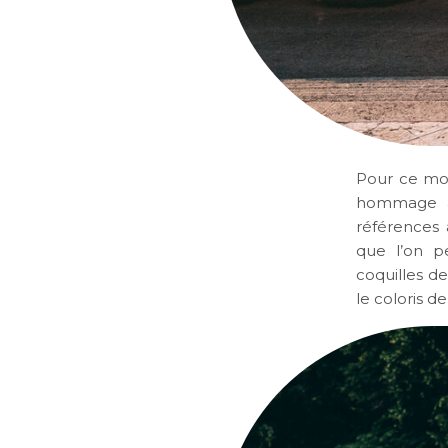
Pour ce mod
hommage à
références 
que l’on pe
coquilles d
le coloris d