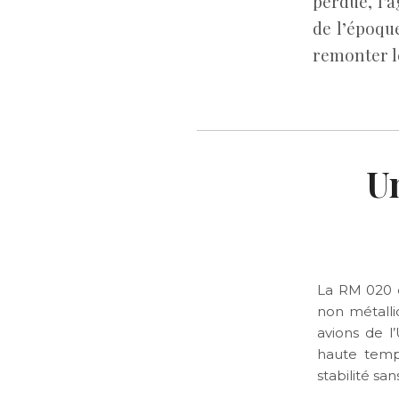
perdue, l’
de l’époqu
remonter l
U
La RM 020 
non métalli
avions de l
haute temp
stabilité san