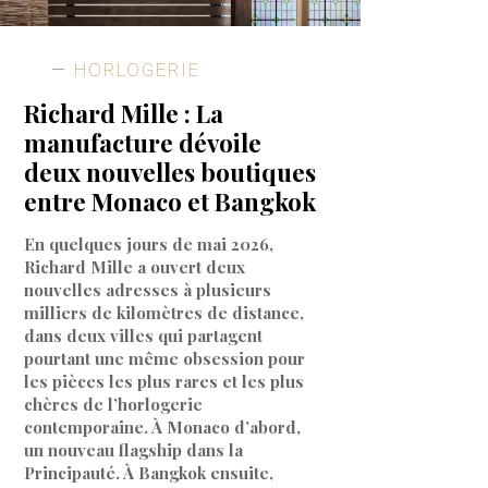
HORLOGERIE
Richard Mille : La
manufacture dévoile
deux nouvelles boutiques
entre Monaco et Bangkok
En quelques jours de mai 2026,
Richard Mille a ouvert deux
nouvelles adresses à plusieurs
milliers de kilomètres de distance,
dans deux villes qui partagent
pourtant une même obsession pour
les pièces les plus rares et les plus
chères de l’horlogerie
contemporaine. À Monaco d’abord,
un nouveau flagship dans la
Principauté. À Bangkok ensuite,