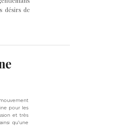
 gentlemans
s désirs de
ne
e mouvement
ine pour les
sion et très
insi qu’une