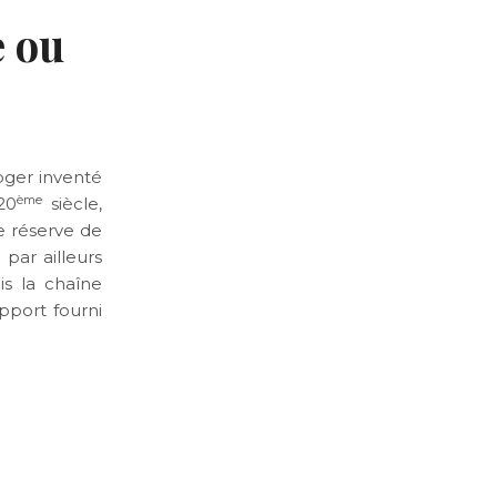
e ou
ger inventé
ème
20
siècle,
e réserve de
par ailleurs
s la chaîne
pport fourni