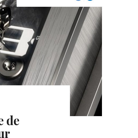
e de
ur