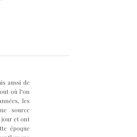
is aussi de
tout où l’on
années, les
une source
 jour et ont
ette époque