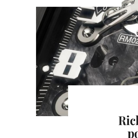
Ric
p