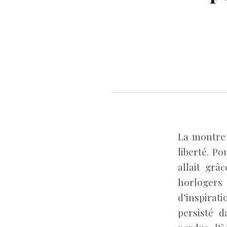
La montre 
liberté. Po
allait grâ
horlogers
d’inspirati
persisté d