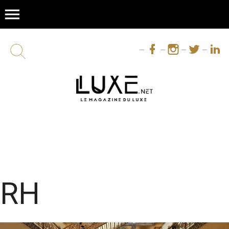
menu
RH