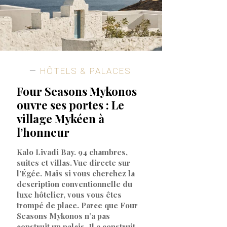
HÔTELS & PALACES
Four Seasons Mykonos
ouvre ses portes : Le
village Mykéen à
l’honneur
Kalo Livadi Bay. 94 chambres,
suites et villas. Vue directe sur
l’Égée. Mais si vous cherchez la
description conventionnelle du
luxe hôtelier, vous vous êtes
trompé de place. Parce que Four
Seasons Mykonos n’a pas
construit un palais. Il a construit