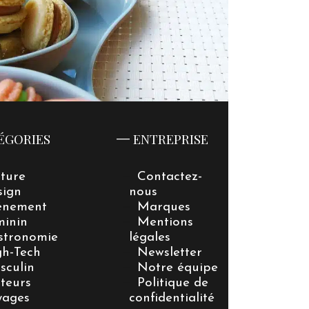
ÉGORIES
ENTREPRISE
lture
Contactez-
sign
nous
énement
Marques
minin
Mentions
stronomie
légales
gh-Tech
Newsletter
sculin
Notre équipe
teurs
Politique de
yages
confidentialité