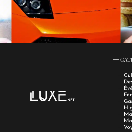
CAT
Cu
De
Év
Fé
Ga
Hi
Ma
Mo
Vo