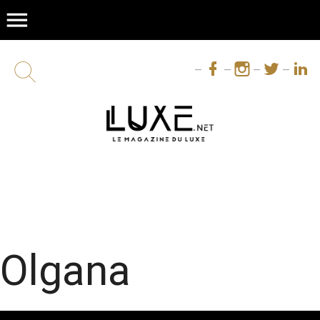
menu
Olgana