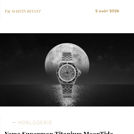
Par
MARTIN BETANT
2 août 2026
HORLOGERIE
Yema Superman Titanium MoonTide