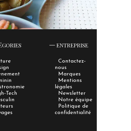
ÉGORIES
ENTREPRISE
lture
Contactez-
sign
nous
énement
Marques
minin
Mentions
stronomie
légales
gh-Tech
Newsletter
sculin
Notre équipe
teurs
Politique de
yages
confidentialité