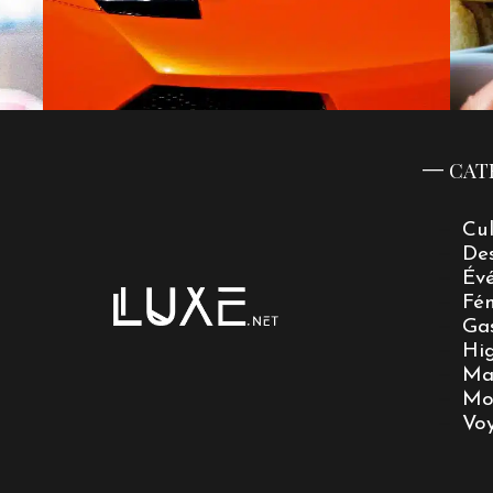
CAT
Cu
De
Év
Fé
Ga
Hi
Ma
Mo
Vo