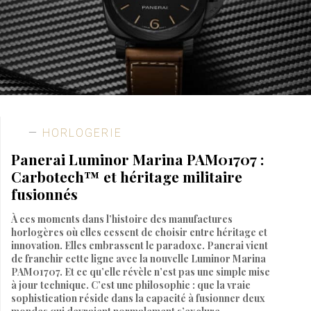
HORLOGERIE
Panerai Luminor Marina PAM01707 :
Carbotech™ et héritage militaire
fusionnés
À ces moments dans l’histoire des manufactures
horlogères où elles cessent de choisir entre héritage et
innovation. Elles embrassent le paradoxe. Panerai vient
de franchir cette ligne avec la nouvelle Luminor Marina
PAM01707. Et ce qu’elle révèle n’est pas une simple mise
à jour technique. C’est une philosophie : que la vraie
sophistication réside dans la capacité à fusionner deux