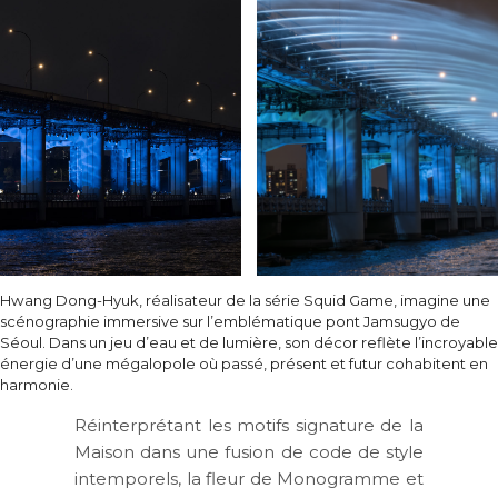
Hwang Dong-Hyuk, réalisateur de la série Squid Game, imagine une
scénographie immersive sur l’emblématique pont Jamsugyo de
Séoul. Dans un jeu d’eau et de lumière, son décor reflète l’incroyable
énergie d’une mégalopole où passé, présent et futur cohabitent en
harmonie.
Réinterprétant les motifs signature de la
Maison dans une fusion de code de style
intemporels, la fleur de Monogramme et