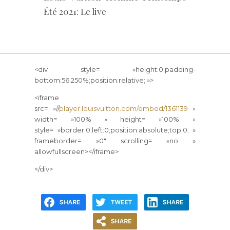
Été 2021: Le live
<div style= »height:0;padding-
bottom:56.250%;position:relative; »>
<iframe
src= »//
player.louisvuitton.com/embed/1361139
»
width= »100% » height= »100% »
style= »border:0;left:0;position:absolute;top:0; »
frameborder= »0″ scrolling= »no »
allowfullscreen></iframe>
</div>