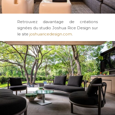
Retrouvez davantage de créations
signées du studio Joshua Rice Design sur
le site
joshuaricedesign.com
.