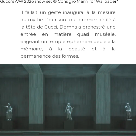
Gucci’s A/W 2026 show set © Consiglio Manni for Wallpaper*
Il fallait un geste inaugural à la mesure
du mythe. Pour son tout premier défilé à
la tête de Gucci, Demna a orchestré une
entrée en matière quasi muséale,
érigeant un temple éphémère dédié à la
mémoire, à la beauté et à la
permanence des formes.