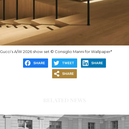
Gucci’s A/W 2026 show set © Consiglio Manni for Wallpaper*
RELATED NEWS