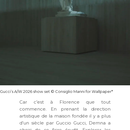
Gucci’s A/W 2026 show set © Consiglio Manni for Wallpaper*
Car c’est à Florence que tout
commence. En prenant la direction
artistique de la maison fondée il y a plus
d’un siècle par
Guccio Gucci
, Demna a
choisi de se faire érudit. Explorer les