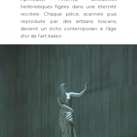
hellénistiques figées dans une éternité
recréée. Chaque pièce, scannée puis
reproduite par des artisans toscans,
devient un écho contemporain à l’âge
d’or de l’art italien.