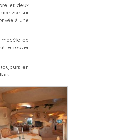
mbre et deux
t une vue sur
 privée à une
Le modèle de
eut retrouver
 toujours en
lars.