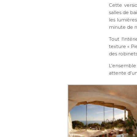
Cette versi
salles de ba
les lumières
minute de 
Tout l’inté
texture « Pi
des robinets,
L’ensemble 
attente d’un