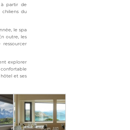
à partir de
 chiliens du
nnée, le spa
n outre, les
e ressourcer
ent explorer
 confortable
hôtel et ses