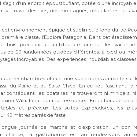
l s’agit d’un endroit époustouflant, dotée d’une incroyable
n y trouve des lacs, des montagnes, des glaciers, des va
cet environnement épique et sublime, le long du lac Peo
 première classe, l’Explora Patagonia. Dans cet établissem
 bois précieux à l’architecture primée, les vacancier
lus de 50 randonnées guidées différentes, à pied ou mê
ysages incroyables. Des expériences inoubliables classées
.
roupe 49 chambres offrant une vue impressionnante sur
ssif du Paine et du Salto Chico. En ce lieu fascinant, la 
ar conséquent, les locataires ne trouveront ni minibars, ni 
ion WiFi. Idéal pour se ressourcer. En dehors de cela,
rtables et précieux. Les suites Exploradores, les plus
ur 42 mètres carrés de faste.
longue journée de marche et d’exploration, un bon r
ar chance, la gastronomie est au rendez-vous au 