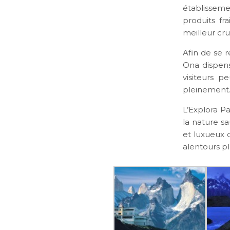
établissem
produits fr
meilleur cru 
Afin de se 
Ona dispens
visiteurs p
pleinement
L’Explora P
la nature s
et luxueux 
alentours pl