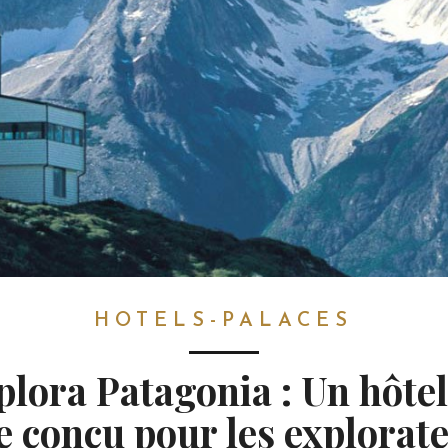
HOTELS-PALACES
plora Patagonia : Un hôtel
e conçu pour les explorat