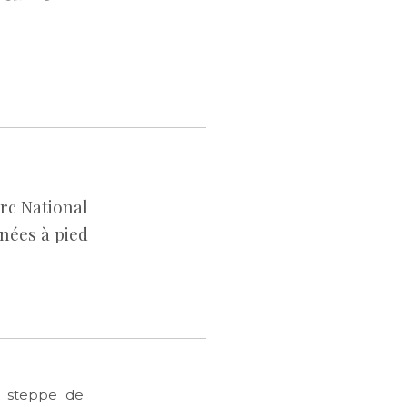
arc National
nnées à pied
la steppe de