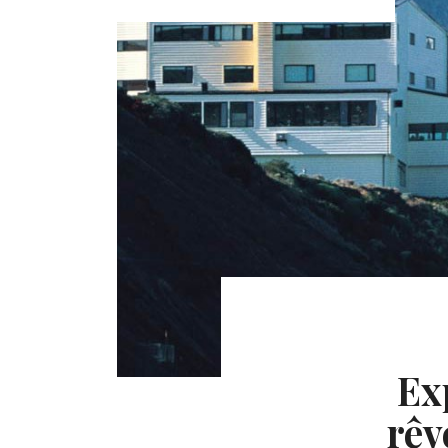
Ex
rêv