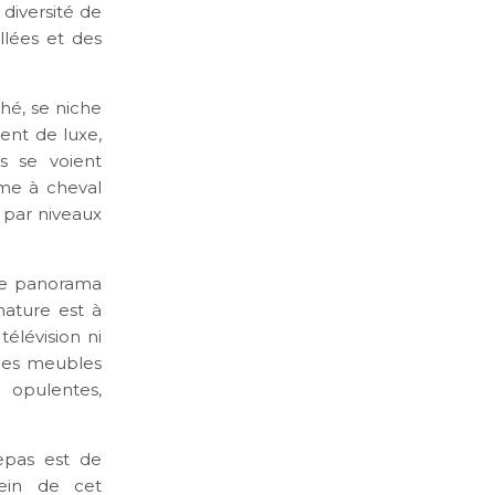
 diversité de
llées et des
hé, se niche
ent de luxe,
s se voient
me à cheval
 par niveaux
 le panorama
nature est à
télévision ni
 les meubles
 opulentes,
epas est de
sein de cet