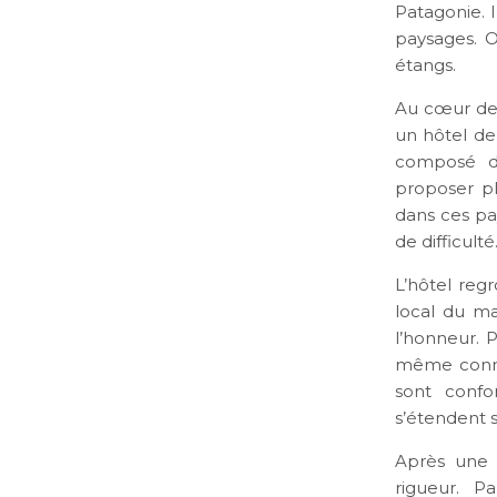
Patagonie. I
paysages. O
étangs.
Au c
œur de 
un hôtel de
composé de
proposer p
dans ces pa
de difficulté
L’hôtel reg
local du ma
l’honneur. P
même connex
sont confo
s’étendent s
Après une 
rigueur. P