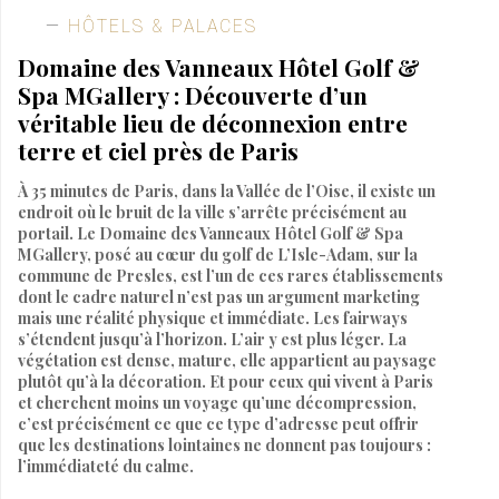
HÔTELS & PALACES
Domaine des Vanneaux Hôtel Golf &
Spa MGallery : Découverte d’un
véritable lieu de déconnexion entre
terre et ciel près de Paris
À 35 minutes de Paris, dans la Vallée de l’Oise, il existe un
endroit où le bruit de la ville s’arrête précisément au
portail. Le Domaine des Vanneaux Hôtel Golf & Spa
MGallery, posé au cœur du golf de L’Isle-Adam, sur la
commune de Presles, est l’un de ces rares établissements
dont le cadre naturel n’est pas un argument marketing
mais une réalité physique et immédiate. Les fairways
s’étendent jusqu’à l’horizon. L’air y est plus léger. La
végétation est dense, mature, elle appartient au paysage
plutôt qu’à la décoration. Et pour ceux qui vivent à Paris
et cherchent moins un voyage qu’une décompression,
c’est précisément ce que ce type d’adresse peut offrir
que les destinations lointaines ne donnent pas toujours :
l’immédiateté du calme.