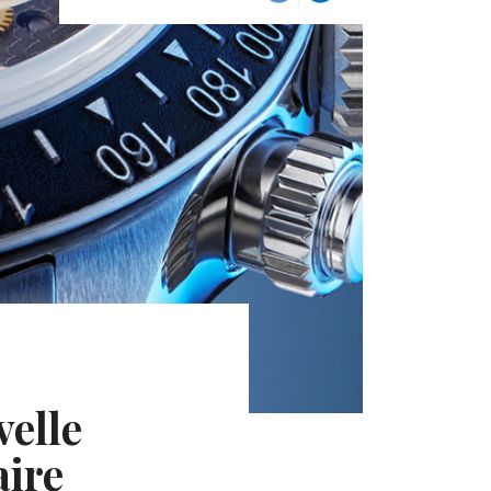
velle
aire