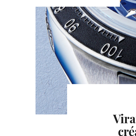
Vira
cré