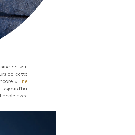
taine de son
urs de cette
ncore «
The
e aujourd’hui
tionale avec