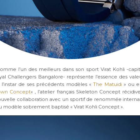
omme l’un des meilleurs dans son sport Virat Kohli -capi
oyal Challengers Bangalore- représente l’essence des vale
 A l’instar de ses précédents modèles «
The Matuidi
» ou e
own Concept
« , l’atelier français Skeleton Concept récidiv
uvelle collaboration avec un sportif de renommée interna
 modèle sobrement baptisé « Virat Kohli Concept ».