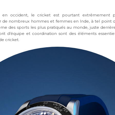
en occident, le cricket est pourtant extrêmement p
ar de nombreux hommes et femmes en Inde, à tel point q
ème des sports les plus pratiqués au monde, juste derrière 
prit d’équipe et coordination sont des éléments essentie
e cricket.