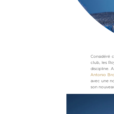
Considéré c
club, les R
discipline.
Antonio Br
avec une no
son nouveau