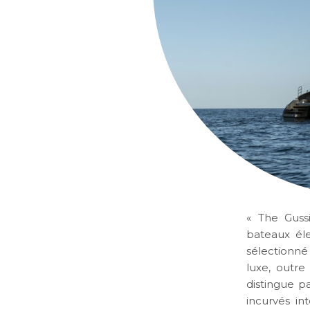
« The Guss
bateaux él
sélectionné
luxe, outre
distingue p
incurvés in