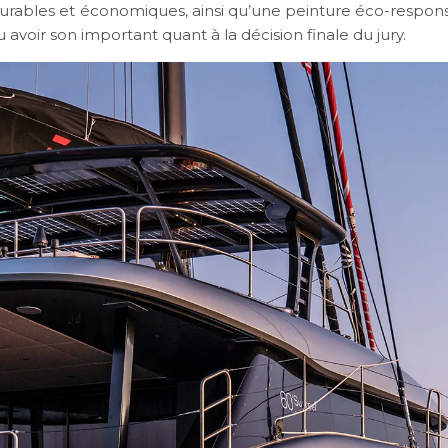
urables et économiques, ainsi qu’une peinture éco-respon
u avoir son important quant à la décision finale du jury.