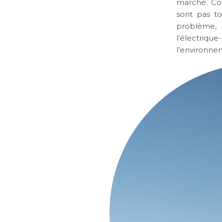
marché. Co
sont pas t
problème, 
l’électriq
l’environne