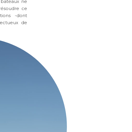
 bateaux ne
résoudre ce
tions -dont
pectueux de