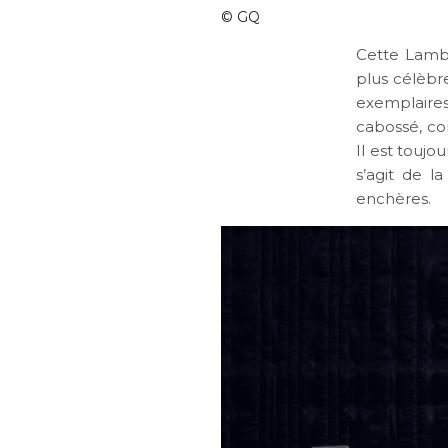
©
GQ
Cette Lambo
plus célèbr
exemplaires
cabossé, co
Il est toujo
s’agit de l
enchères.