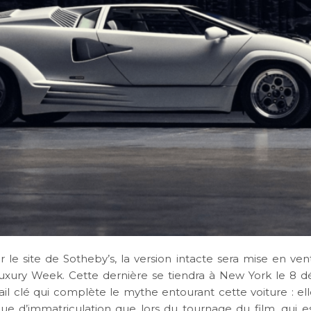
 le site de Sotheby’s, la version intacte sera mise en ven
uxury Week. Cette dernière se tiendra à New York le 8 
ail clé qui complète le mythe entourant cette voiture : el
 d’immatriculation que lors du tournage du film, qui e