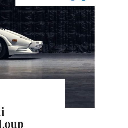
i
 Loup