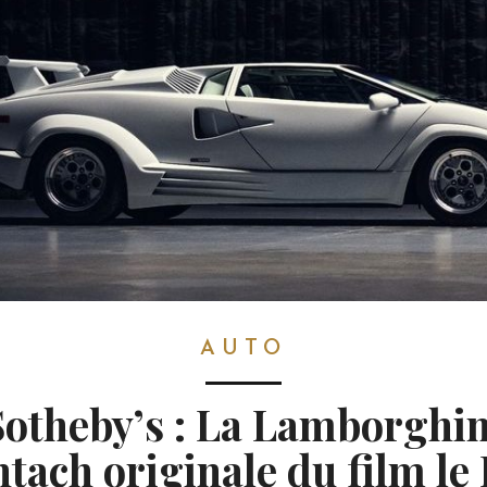
AUTO
Sotheby’s : La Lamborghin
tach originale du film le