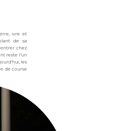
rre, ivre et
olant de sa
rentrer chez
t reste l’un
ourd’hui, les
ure de course