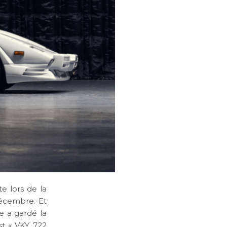
te lors de la
décembre. Et
le a gardé la
st « VKY 722