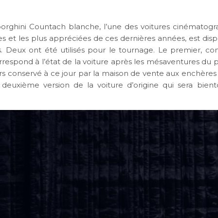
rghini Countach blanche, l’une des voitures cinématogr
es et les plus appréciées de ces dernières années, est disp
. Deux ont été utilisés pour le tournage. Le premier, 
rrespond à l’état de la voiture après les mésaventures du p
urs conservé à ce jour par la maison de vente aux enchères 
a deuxième version de la voiture d’origine qui sera bien