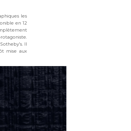
aphiques les
onible en 12
complètement
rotagoniste.
Sotheby’s. Il
tôt mise aux