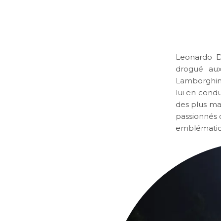
Leonardo Di
drogué aux
Lamborghini
lui en cond
des plus mar
passionnés d
emblématiqu