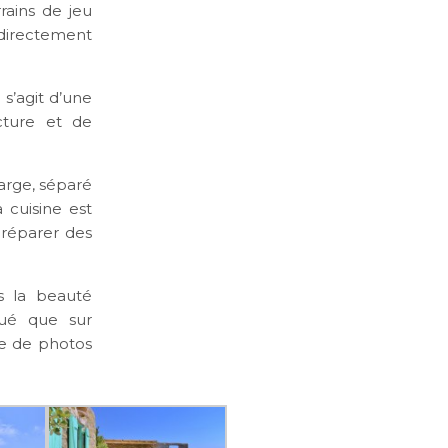
rains de jeu
 directement
s’agit d’une
cture et de
large, séparé
 cuisine est
préparer des
ns la beauté
qué que sur
ie de photos