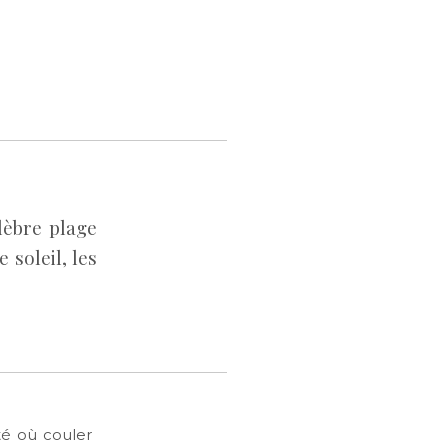
lèbre plage
 soleil, les
té où couler