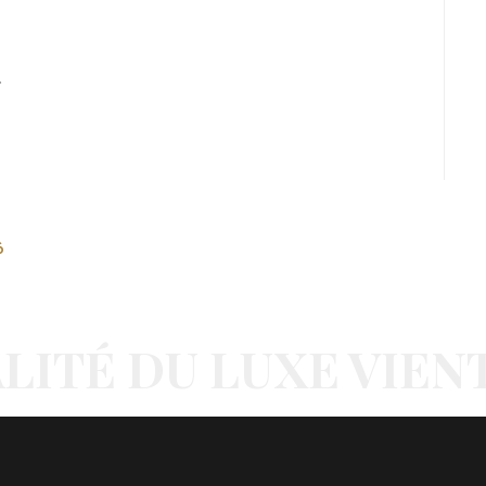
»
6
LITÉ DU LUXE VIEN