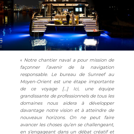
«
Notre chantier naval a pour mission de
façonner l’avenir de la navigation
responsable. Le bureau de Sunreef au
Moyen-Orient est une étape importante
de ce voyage […] Ici, une équipe
grandissante de professionnels de tous les
domaines nous aidera à développer
davantage notre vision et à atteindre de
nouveaux horizons. On ne peut faire
avancer les choses qu’en se challengeant,
en s’engageant dans un débat créatif et