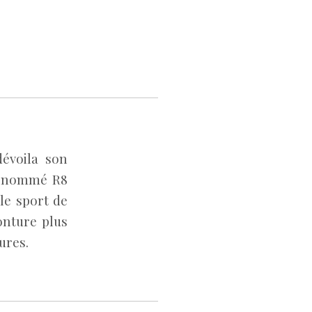
dévoila son
nt nommé R8
le sport de
onture plus
ures.