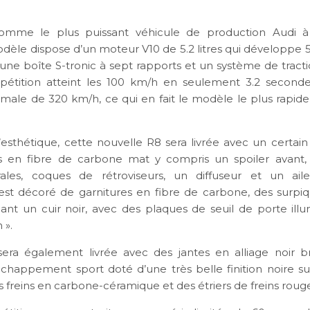
omme le plus puissant véhicule de production Audi à 
èle dispose d’un moteur V10 de 5.2 litres qui développe 
une boîte S-tronic à sept rapports et un système de tractio
étition atteint les 100 km/h en seulement 3.2 second
imale de 320 km/h, ce qui en fait le modèle le plus rapide
esthétique, cette nouvelle R8 sera livrée avec un certa
 en fibre de carbone mat y compris un spoiler avant, 
ales, coques de rétroviseurs, un diffuseur et un aile
 est décoré de garnitures en fibre de carbone, des surpi
t un cuir noir, avec des plaques de seuil de porte ill
 ».
sera également livrée avec des jantes en alliage noir br
chappement sport doté d’une très belle finition noire sur 
s freins en carbone-céramique et des étriers de freins roug