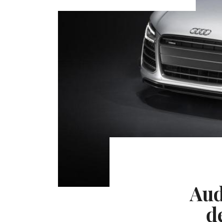
Aud
d