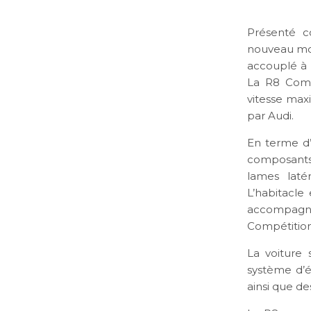
Présenté c
nouveau mod
accouplé à 
La R8 Comp
vitesse max
par Audi.
En terme d’
composants
lames latér
L’habitacle
accompagnan
Compétition
La voiture 
système d’é
ainsi que de