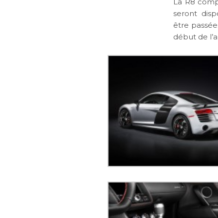
La R8 compé
seront dis
être passée
début de l’