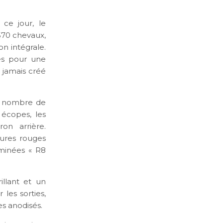
ce jour, le
570 chevaux,
n intégrale.
es pour une
 jamais créé
in nombre de
écopes, les
ron arrière.
qures rouges
uminées « R8
illant et un
les sorties,
es anodisés.