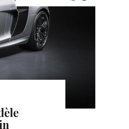
dèle
in